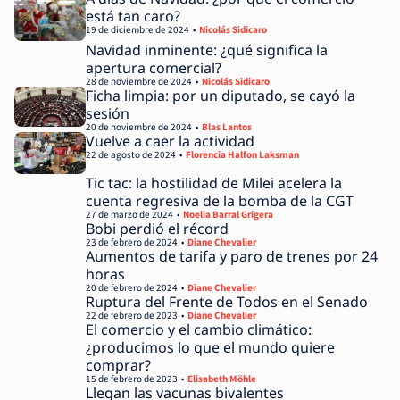
está tan caro?
19 de diciembre de 2024
Nicolás Sidicaro
Navidad inminente: ¿qué significa la
apertura comercial?
28 de noviembre de 2024
Nicolás Sidicaro
Ficha limpia: por un diputado, se cayó la
sesión
20 de noviembre de 2024
Blas Lantos
Vuelve a caer la actividad
22 de agosto de 2024
Florencia Halfon Laksman
Tic tac: la hostilidad de Milei acelera la
cuenta regresiva de la bomba de la CGT
27 de marzo de 2024
Noelia Barral Grigera
Bobi perdió el récord
23 de febrero de 2024
Diane Chevalier
Aumentos de tarifa y paro de trenes por 24
horas
20 de febrero de 2024
Diane Chevalier
Ruptura del Frente de Todos en el Senado
22 de febrero de 2023
Diane Chevalier
El comercio y el cambio climático:
¿producimos lo que el mundo quiere
comprar?
15 de febrero de 2023
Elisabeth Möhle
Llegan las vacunas bivalentes