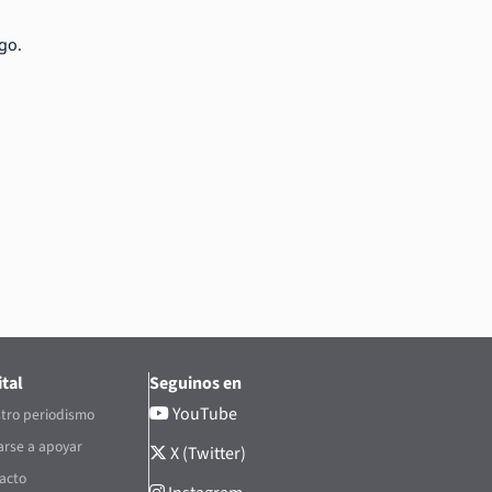
go.
tal
Seguinos en
YouTube
tro periodismo
rse a apoyar
X (Twitter)
acto