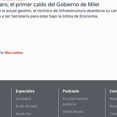
aro, el primer caído del Gobierno de Milei
a la actual gestión, el ministro de Infraestructura abandona su car
a a ser Secretaría para estar bajo la órbita de Economía.
Por
Blas Lantos
Especiales
Podcasts
Ceni
Vox populi
Escuchá nuestros
Nues
podcasts
El año del león
Suma
Último Round
Knock Out
Cont