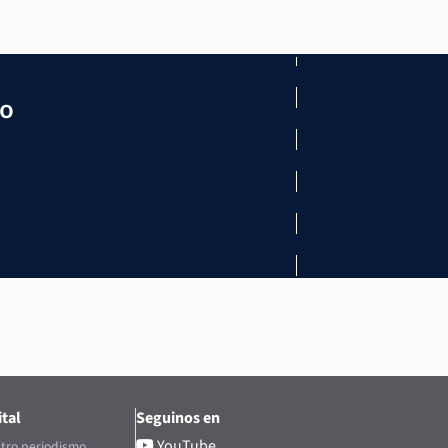
mo
tal
Seguinos en
YouTube
tro periodismo