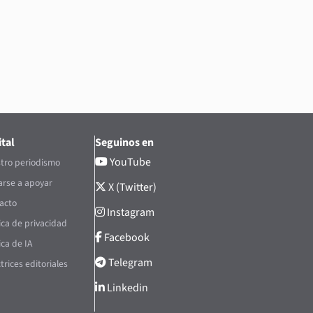
tal
Seguinos en
YouTube
tro periodismo
rse a apoyar
X (Twitter)
acto
Instagram
tica de privacidad
Facebook
ica de IA
Telegram
trices editoriales
Linkedin