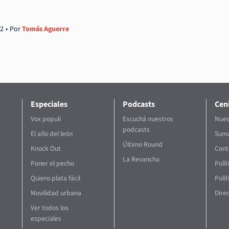
22
Por
Tomás Aguerre
Especiales
Podcasts
Ceni
Vox populi
Escuchá nuestros
Nues
podcasts
El año del león
Suma
Último Round
Knock Out
Cont
La Revancha
Poner el pecho
Polí
Quiero plata fácil
Polít
Movilidad urbana
Direc
Ver todos los
especiales