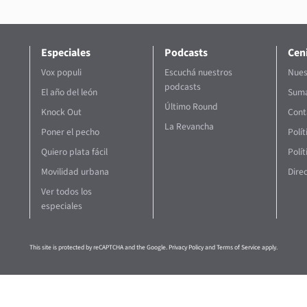
Especiales
Podcasts
Ceni
Vox populi
Escuchá nuestros
Nues
podcasts
El año del león
Suma
Último Round
Knock Out
Cont
La Revancha
Poner el pecho
Polí
Quiero plata fácil
Polít
Movilidad urbana
Direc
Ver todos los
especiales
This site is protected by reCAPTCHA and the Google.
Privacy Policy
and
Terms of Service
apply.