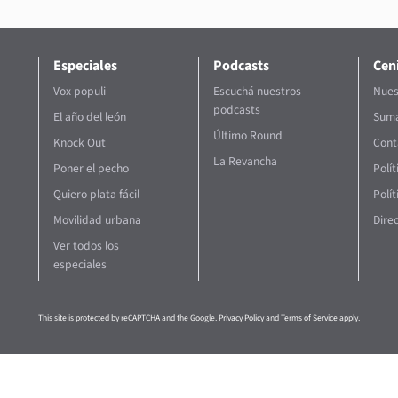
Especiales
Podcasts
Ceni
Vox populi
Escuchá nuestros
Nues
podcasts
El año del león
Suma
Último Round
Knock Out
Cont
La Revancha
Poner el pecho
Polí
Quiero plata fácil
Polít
Movilidad urbana
Direc
Ver todos los
especiales
This site is protected by reCAPTCHA and the Google.
Privacy Policy
and
Terms of Service
apply.