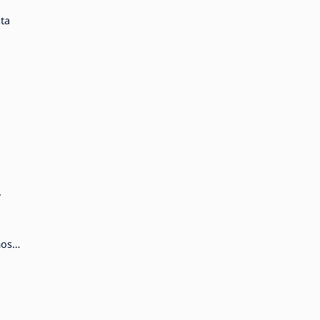
ta
r
mos