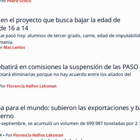
Por
Pedro Greco
n el proyecto que busca bajar la edad de
de 16 a 14
que pasó hoy: alumnos de tercer grado, carne, edad de imputabili
mania.
or
Blas Lantos
batirá en comisiones la suspensión de las PASO
otará eliminarlas porque no hay acuerdo entre los aliados del
Por
Florencia Halfon Laksman
a para el mundo: subieron las exportaciones y b
terno
o-septiembre, se acumuló un volumen de 699.987 toneladas por 2.
.
4
Por
Florencia Halfon Laksman