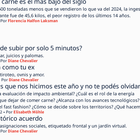
carne es el más bajo del siglo
00 toneladas menos que se vendieron lo que va del 2024, la inges
te fue de 45,6 kilos, el peor registro de los últimos 14 años.
Por
Florencia Halfon Laksman
 de subir por solo 5 minutos?
ar, juicios y palomas.
Por
Diane Chevalier
 como tu ex
 tiroteo, ovnis y amor.
Por
Diane Chevalier
s que nos hicimos este año y no te podés olvida
evaluación de impacto ambiental? ¿Cuál es el rol de la energía
ue dejar de comer carne? ¿Alcanza con los avances tecnológicos?
fast fashion? ¿Cómo se decide sobre los territorios? ¿Qué hace
22
Por
Elisabeth Möhle
stórico acuerdo
asignaciones sociales, etiquetado frontal y un jardín virtual.
Por
Diane Chevalier