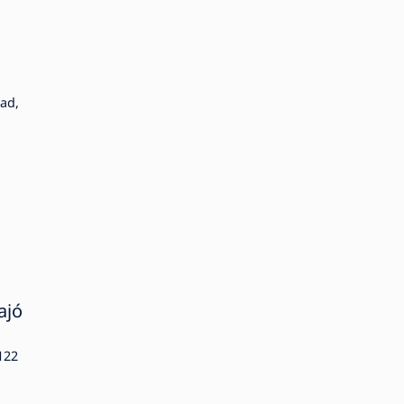
dad,
ajó
122