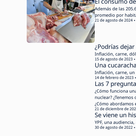
El consumo de 
Además de las 205.6
promedio por habitan
21 de agosto de 2024
¿Podrías dejar
Inflación, carne, dól
15 de agosto de 2023
Una cucaracha
Inflación, carne, un
14 de febrero de 2023
Las 7 pregunta
¿Cómo funciona una 
nuclear? ¿Tenemos q
¿Cómo abordamos el 
21 de diciembre de 20
con el litio?
Se viene un hi
YPF, una audiencia, 
30 de agosto de 2022