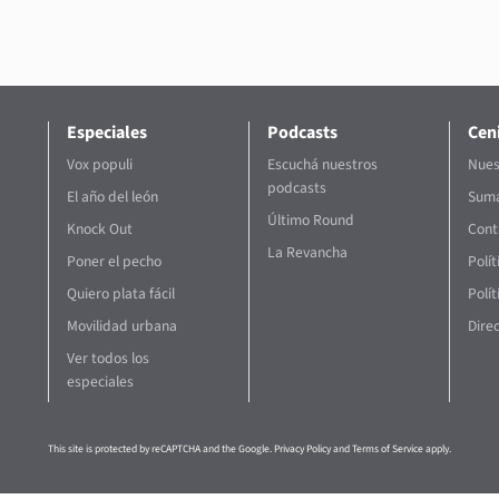
Especiales
Podcasts
Ceni
Vox populi
Escuchá nuestros
Nues
podcasts
El año del león
Suma
Último Round
Knock Out
Cont
La Revancha
Poner el pecho
Polí
Quiero plata fácil
Polít
Movilidad urbana
Direc
Ver todos los
especiales
This site is protected by reCAPTCHA and the Google.
Privacy Policy
and
Terms of Service
apply.