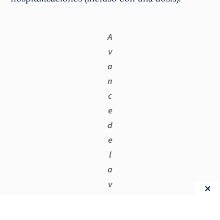
A
v
a
n
c
e
d
e
l
a
v
a
c