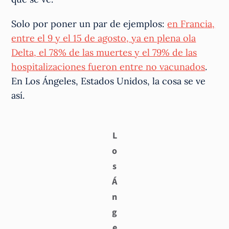
Solo por poner un par de ejemplos:
en Francia,
entre el 9 y el 15 de agosto, ya en plena ola
Delta, el 78% de las muertes y el 79% de las
hospitalizaciones fueron entre no vacunados
.
En Los Ángeles, Estados Unidos, la cosa se ve
así.
L
o
s
Á
n
g
e