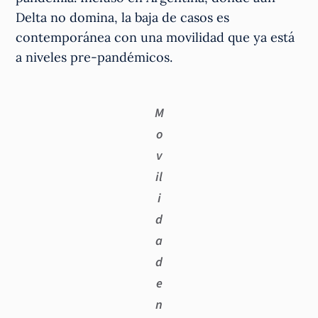
Delta no domina, la baja de casos es
contemporánea con una movilidad que ya está
a niveles pre-pandémicos.
M
o
v
il
i
d
a
d
e
n