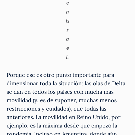
e
n
Is
r
a
e
l.
Porque ese es otro punto importante para
dimensionar toda la situación: las olas de Delta
se dan en todos los países con mucha más
movilidad (y, es de suponer, muchas menos
restricciones y cuidados), que todas las
anteriores. La movilidad en Reino Unido, por
ejemplo, es la máxima desde que empezó la
pandemia. Incluso en Argentina, donde aún