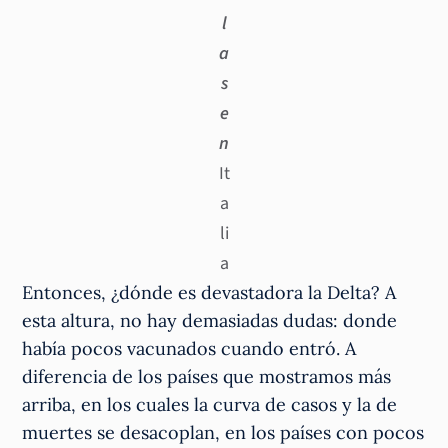
l
a
s
e
n
It
a
li
a
Entonces, ¿dónde es devastadora la Delta? A
esta altura, no hay demasiadas dudas: donde
había pocos vacunados cuando entró. A
diferencia de los países que mostramos más
arriba, en los cuales la curva de casos y la de
muertes se desacoplan, en los países con pocos