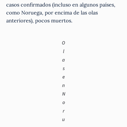
casos confirmados (incluso en algunos países,
como Noruega, por encima de las olas
anteriores), pocos muertos.
O
l
a
s
e
n
N
o
r
u