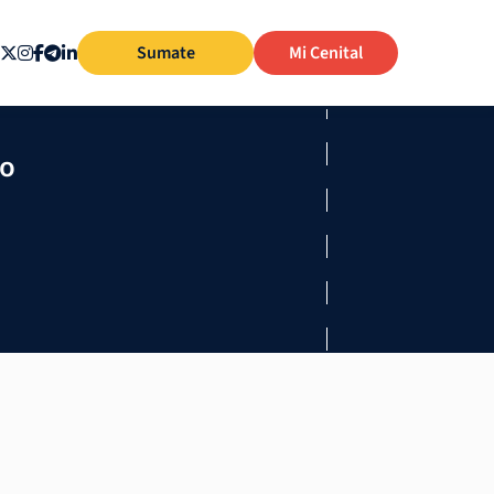
Sumate
Mi Cenital
mo