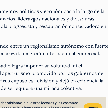
entos políticos y económicos a lo largo de la
narios, liderazgos nacionales y dictaduras
s, ola progresista y restauración conservadora en
lando entre un regionalismo autónomo con fuert
 prioriza la inserción internacional comercial.
nadie logra imponer su voluntad; ni el
el aperturismo promovido por los gobiernos de
rus expuso esa división y dejó en evidencia la
de se requiere una mirada colectiva.
 despabilamos a nuestros lectores y les contamos
Por eso, si la información que leés en Cenital te
Sumate