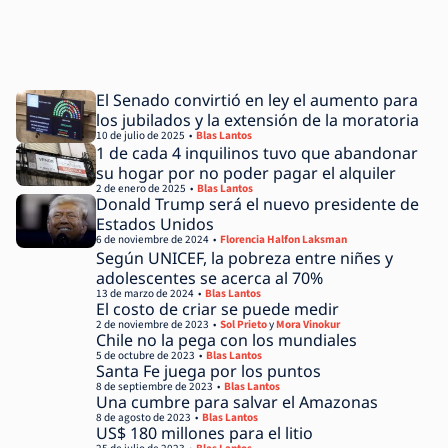
El Senado convirtió en ley el aumento para
los jubilados y la extensión de la moratoria
10 de julio de 2025
Blas Lantos
1 de cada 4 inquilinos tuvo que abandonar
su hogar por no poder pagar el alquiler
2 de enero de 2025
Blas Lantos
Donald Trump será el nuevo presidente de
Estados Unidos
6 de noviembre de 2024
Florencia Halfon Laksman
Según UNICEF, la pobreza entre niñes y
adolescentes se acerca al 70%
13 de marzo de 2024
Blas Lantos
El costo de criar se puede medir
2 de noviembre de 2023
Sol Prieto
y
Mora Vinokur
Chile no la pega con los mundiales
5 de octubre de 2023
Blas Lantos
Santa Fe juega por los puntos
8 de septiembre de 2023
Blas Lantos
Una cumbre para salvar el Amazonas
8 de agosto de 2023
Blas Lantos
US$ 180 millones para el litio