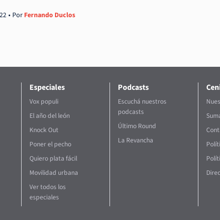
022
Por
Fernando Duclos
Especiales
Podcasts
Ceni
Vox populi
Escuchá nuestros
Nues
podcasts
El año del león
Suma
Último Round
Knock Out
Cont
La Revancha
Poner el pecho
Polí
Quiero plata fácil
Polít
Movilidad urbana
Direc
Ver todos los
especiales