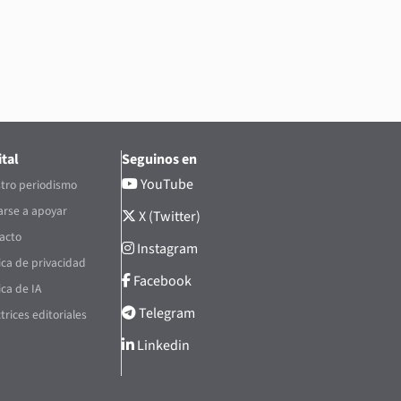
tal
Seguinos en
YouTube
tro periodismo
rse a apoyar
X (Twitter)
acto
Instagram
tica de privacidad
Facebook
ica de IA
Telegram
trices editoriales
Linkedin