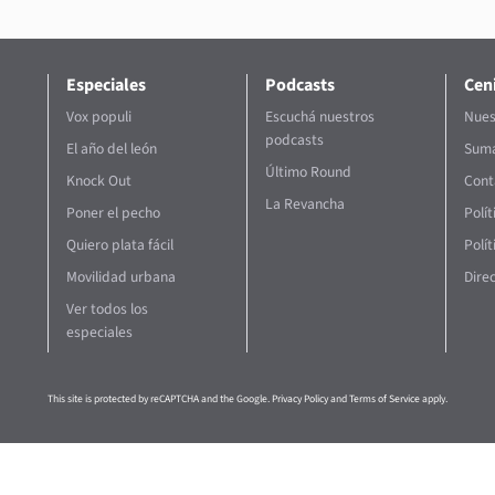
Especiales
Podcasts
Ceni
Vox populi
Escuchá nuestros
Nues
podcasts
El año del león
Suma
Último Round
Knock Out
Cont
La Revancha
Poner el pecho
Polí
Quiero plata fácil
Polít
Movilidad urbana
Direc
Ver todos los
especiales
This site is protected by reCAPTCHA and the Google.
Privacy Policy
and
Terms of Service
apply.