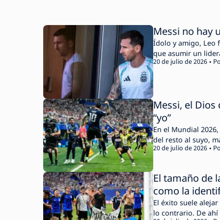
Messi no hay u
Ídolo y amigo, Leo 
que asumir un lider
20 de julio de 2026
Po
Messi, el Dios
“yo”
En el Mundial 2026, 
del resto al suyo, 
20 de julio de 2026
Po
El tamaño de la
como la identi
El éxito suele aleja
lo contrario. De ahí