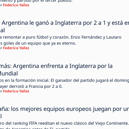
iento y partido por el tercer puesto.
r
Federico Yañez
Argentina le ganó a Inglaterra por 2 a 1 y está e
al
 a remontar a puro fútbol y corazón. Enzo Fernández y Lautaro
os goles de un equipo que ya es eterno.
r
Federico Yañez
ás: Argentina enfrenta a Inglaterra por la
Mundial
os en la formación inicial. El ganador del partido jugará el domin
yer derrotó a Francia por 2 a 0.
r
Federico Yañez
aña: los mejores equipos europeos juegan por u
l
ero del ranking FIFA reeditan el nuevo clásico del Viejo Continente.