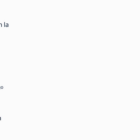
n la
go
n