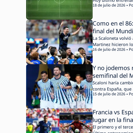
Hoy último entrenam
18 de julio de 2026
Po
Como en el 86: 
final del Mundi
La Scaloneta volvió
Martinez hicieron l
16 de julio de 2026
Po
Y no jodemos m
semifinal del 
Scaloni haría cambi
contra España, que a
15 de julio de 2026
Po
Francia vs Esp
lugar en la fina
El primero y el terc