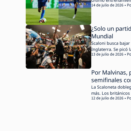
Último entrenamient
14 de julio de 2026
Po
¿Solo un parti
Mundial
Scaloni busca bajar
Inglaterra. Se picó 
13 de julio de 2026
Po
Por Malvinas, 
semifinales co
La Scaloneta dobleg
más. Los británicos
12 de julio de 2026
Po