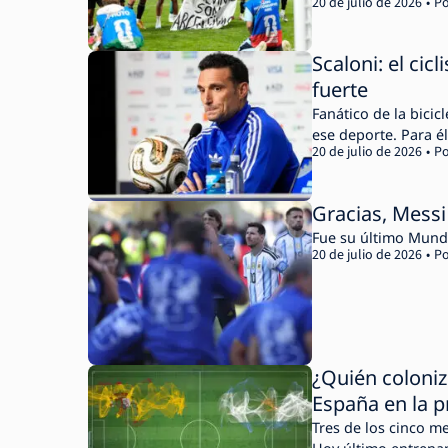
20 de julio de 2026
Po
Scaloni: el cic
fuerte
Fanático de la bicicl
ese deporte. Para é
20 de julio de 2026
Po
Gracias, Messi
Fue su último Mundi
20 de julio de 2026
Po
¿Quién coloniz
España en la pr
Tres de los cinco m