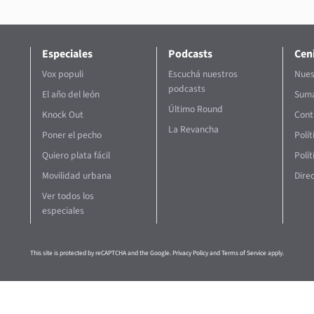
Especiales
Podcasts
Ceni
Vox populi
Escuchá nuestros
Nues
podcasts
El año del león
Suma
Último Round
Knock Out
Cont
La Revancha
Poner el pecho
Polí
Quiero plata fácil
Polít
Movilidad urbana
Direc
Ver todos los
especiales
This site is protected by reCAPTCHA and the Google.
Privacy Policy
and
Terms of Service
apply.