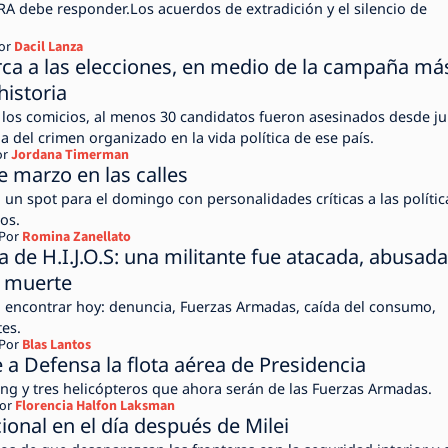
RA debe responder.Los acuerdos de extradición y el silencio de
or
Dacil Lanza
ca a las elecciones, en medio de la campaña má
historia
los comicios, al menos 30 candidatos fueron asesinados desde ju
a del crimen organizado en la vida política de ese país.
or
Jordana Timerman
 marzo en las calles
 un spot para el domingo con personalidades críticas a las polític
os.
Por
Romina Zanellato
 de H.I.J.O.S: una militante fue atacada, abusada
 muerte
a encontrar hoy: denuncia, Fuerzas Armadas, caída del consumo,
tes.
Por
Blas Lantos
e a Defensa la flota aérea de Presidencia
ing y tres helicópteros que ahora serán de las Fuerzas Armadas.
or
Florencia Halfon Laksman
ional en el día después de Milei