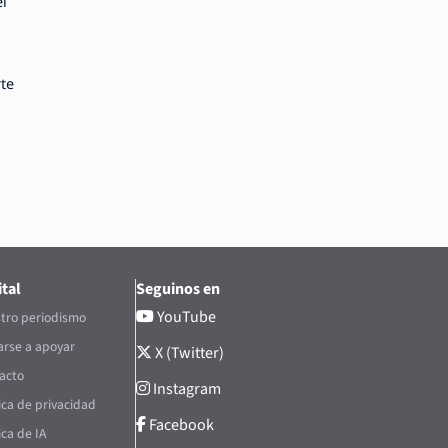
el
rte
tal
Seguinos en
YouTube
tro periodismo
rse a apoyar
X (Twitter)
acto
Instagram
tica de privacidad
Facebook
ica de IA