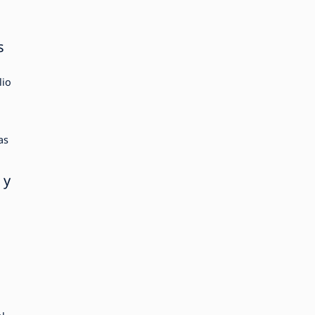
s
lio
as
 y