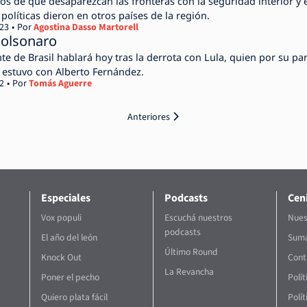
os de que desaparezcan las fronteras con la seguridad interior y 
políticas dieron en otros países de la región.
023
Por
Agostina Dasso Martorell
 Bolsonaro
te de Brasil hablará hoy tras la derrota con Lula, quien por su pa
 estuvo con Alberto Fernández.
2
Por
Tomás Aguerre
Anteriores
Especiales
Podcasts
Ceni
Vox populi
Escuchá nuestros
Nues
podcasts
El año del león
Suma
Último Round
Knock Out
Cont
La Revancha
Poner el pecho
Polí
Quiero plata fácil
Polít