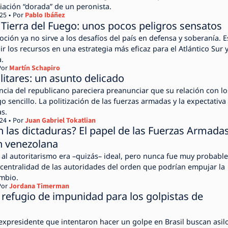
ación “dorada” de un peronista.
025
Por
Pablo Ibáñez
 Tierra del Fuego: unos pocos peligros sensatos
ción ya no sirve a los desafíos del país en defensa y soberanía. E
ir los recursos en una estrategia más eficaz para el Atlántico Sur y
a.
Por
Martín Schapiro
litares: un asunto delicado
cia del republicano pareciera preanunciar que su relación con lo
go sencillo. La politización de las fuerzas armadas y la expectativa
s.
024
Por
Juan Gabriel Tokatlian
las dictaduras? El papel de las Fuerzas Armada
ón venezolana
l al autoritarismo era –quizás– ideal, pero nunca fue muy probabl
 centralidad de las autoridades del orden que podrían empujar la
ambio.
Por
Jordana Timerman
 refugio de impunidad para los golpistas de
expresidente que intentaron hacer un golpe en Brasil buscan asil