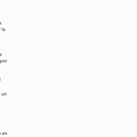
s
 la
s
 por
s
e un
o en