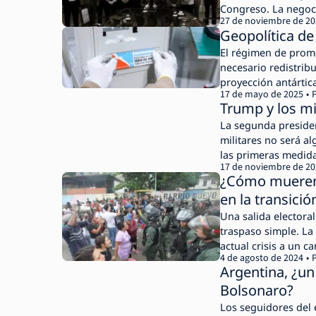
Congreso. La negoci
27 de noviembre de 2
Geopolítica de
El régimen de promo
necesario redistribu
proyección antártic
17 de mayo de 2025
Trump y los mi
La segunda presiden
militares no será al
las primeras medida
17 de noviembre de 2
¿Cómo mueren 
en la transici
Una salida electora
traspaso simple. La
actual crisis a un c
4 de agosto de 2024
Argentina, ¿un
Bolsonaro?
Los seguidores del 