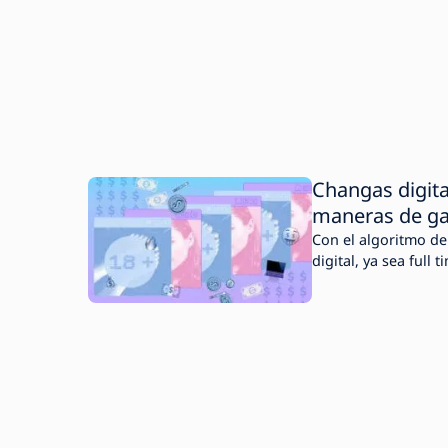
Changas digita
maneras de gan
Con el algoritmo de
digital, ya sea full 