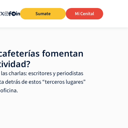
Sumate
Mi Cenital
 cafeterías fomentan
tividad?
las charlas: escritores y periodistas
a detrás de estos “terceros lugares”
 oficina.