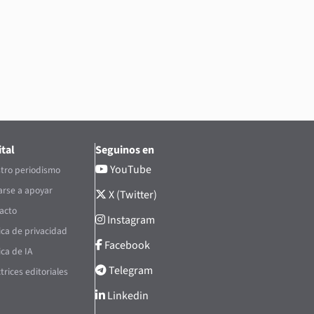
tal
Seguinos en
YouTube
tro periodismo
rse a apoyar
X (Twitter)
acto
Instagram
tica de privacidad
Facebook
ica de IA
Telegram
trices editoriales
Linkedin