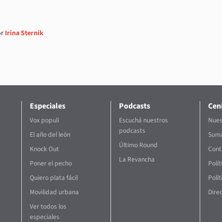
r
Irina Sternik
Especiales
Podcasts
Ceni
Vox populi
Escuchá nuestros
Nues
podcasts
El año del león
Suma
Último Round
Knock Out
Cont
La Revancha
Poner el pecho
Polí
Quiero plata fácil
Polít
Movilidad urbana
Direc
Ver todos los
especiales