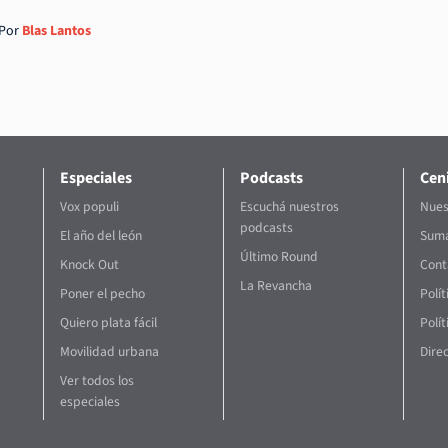
Por
Blas Lantos
Especiales
Podcasts
Ceni
Vox populi
Escuchá nuestros
Nues
podcasts
El año del león
Suma
Último Round
Knock Out
Cont
La Revancha
Poner el pecho
Polí
Quiero plata fácil
Polít
Movilidad urbana
Direc
Ver todos los
especiales