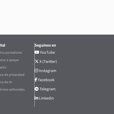
tal
Seguinos en
YouTube
tro periodismo
rse a apoyar
X (Twitter)
acto
Instagram
tica de privacidad
Facebook
ica de IA
Telegram
trices editoriales
Linkedin