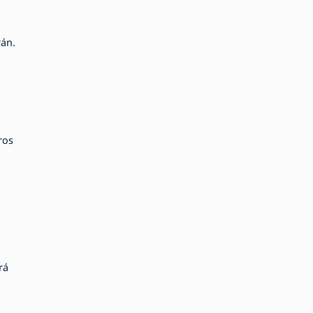
rán.
ros
rá