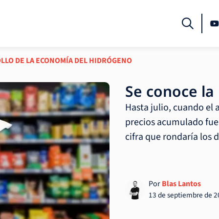
OLLO DE LA ECONOMÍA DEL HIDRÓGENO
Se conoce la 
Hasta julio, cuando el
precios acumulado fue 
cifra que rondaría los d
Por
Blas Lantos
13 de septiembre de 