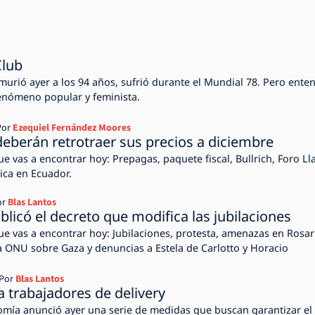
Club
murió ayer a los 94 años, sufrió durante el Mundial 78. Pero ente
enómeno popular y feminista.
Por
Ezequiel Fernández Moores
eberán retrotraer sus precios a diciembre
ue vas a encontrar hoy: Prepagas, paquete fiscal, Bullrich, Foro Ll
tica en Ecuador.
or
Blas Lantos
blicó el decreto que modifica las jubilaciones
que vas a encontrar hoy: Jubilaciones, protesta, amenazas en Rosar
a ONU sobre Gaza y denuncias a Estela de Carlotto y Horacio
Por
Blas Lantos
a trabajadores de delivery
omía anunció ayer una serie de medidas que buscan garantizar el