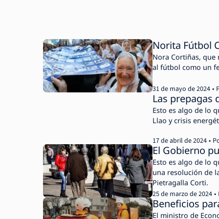
Norita Fútbol 
Nora Cortiñas, que 
al fútbol como un f
31 de mayo de 2024
Las prepagas d
Esto es algo de lo q
Llao y crisis energé
17 de abril de 2024
P
El Gobierno pu
Esto es algo de lo 
una resolución de l
Pietragalla Corti.
25 de marzo de 2024
Beneficios par
El ministro de Econ