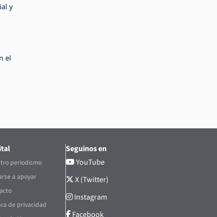
al y
n el
tal
Seguinos en
YouTube
tro periodismo
rse a apoyar
X (Twitter)
acto
Instagram
tica de privacidad
Facebook