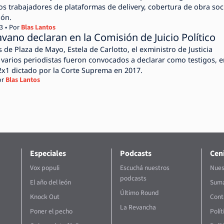
os trabajadores de plataformas de delivery, cobertura de obra soci
ión.
3
Por
Blas Lantos
avano declaran en la Comisión de Juicio Político
s de Plaza de Mayo, Estela de Carlotto, el exministro de Justicia
arios periodistas fueron convocados a declarar como testigos, e
 2x1 dictado por la Corte Suprema en 2017.
or
Blas Lantos
Especiales
Podcasts
Ceni
Vox populi
Escuchá nuestros
Nues
podcasts
El año del león
Suma
Último Round
Knock Out
Cont
La Revancha
Poner el pecho
Polí