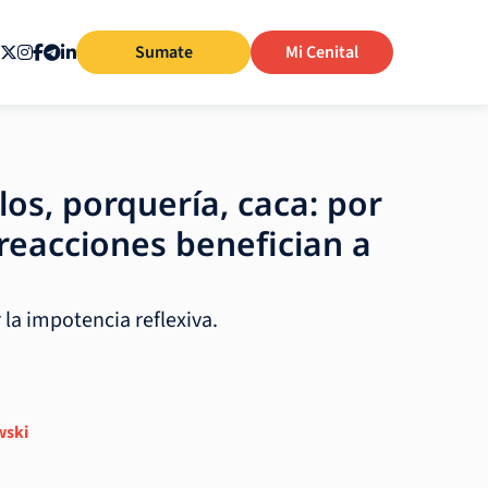
Sumate
Mi Cenital
os, porquería, caca: por
reacciones benefician a
la impotencia reflexiva.
wski