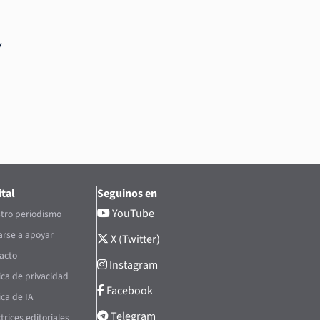
y
tal
Seguinos en
YouTube
tro periodismo
rse a apoyar
X (Twitter)
acto
Instagram
tica de privacidad
Facebook
ica de IA
Telegram
trices editoriales