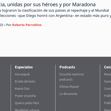
cia, unidas por sus héroes y por Maradona
lograron la clasificación de sus países al repechaje y al Mundial
selecciones –que Diego honró con Argentina– en estado más puro 
025
Por
Roberto Parrottino
Especiales
Podcasts
Ceni
Vox populi
Escuchá nuestros
Nues
podcasts
El año del león
Suma
Último Round
Knock Out
Cont
La Revancha
Poner el pecho
Polí
Quiero plata fácil
Polít
Movilidad urbana
Direc