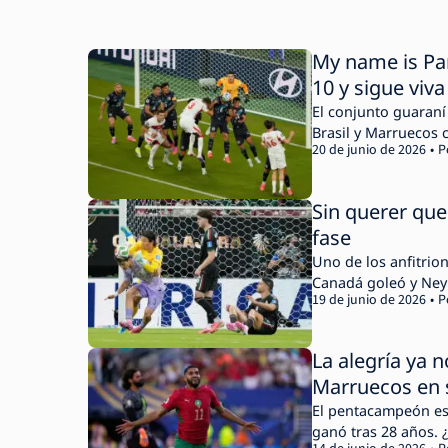
My name is Par
10 y sigue viva
El conjunto guaraní eliminó a Turquía. EEUU es el segundo anfitrión clasificado a 16vo
Brasil y Marruecos 
20 de junio de 2026
P
Sin querer que
fase
Uno de los anfitrio
Canadá goleó y Neym
19 de junio de 2026
P
La alegría ya 
Marruecos en 
El pentacampeón est
ganó tras 28 años. 