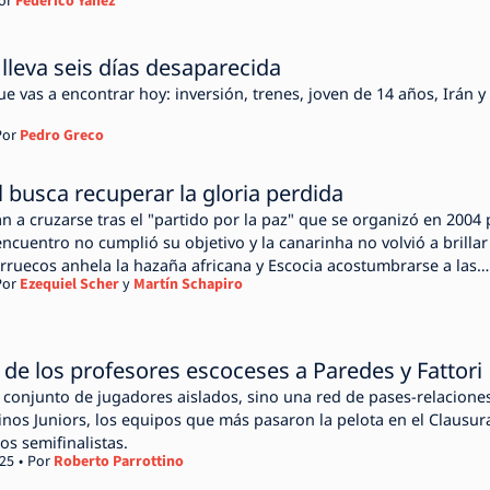
or
Federico Yañez
lleva seis días desaparecida
ue vas a encontrar hoy: inversión, trenes, joven de 14 años, Irán y
Por
Pedro Greco
l busca recuperar la gloria perdida
rán a cruzarse tras el "partido por la paz" que se organizó en 2004
l encuentro no cumplió su objetivo y la canarinha no volvió a brillar
ruecos anhela la hazaña africana y Escocia acostumbrarse a las
Por
Ezequiel Scher
y
Martín Schapiro
de los profesores escoceses a Paredes y Fattori
conjunto de jugadores aislados, sino una red de pases-relaciones
inos Juniors, los equipos que más pasaron la pelota en el Clausura
los semifinalistas.
025
Por
Roberto Parrottino