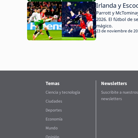
Irlanda y Esco
Parrott y McTominay 
2026. El fútbol de 
mágico.
23 de noviembre de 2
Temas
Newsletters
Ciencia y tecnología
Suscribite a nuestros
newsletters
Ciudades
Deportes
Economía
Mundo
Opinión