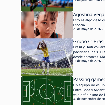
14 de junio de 2026
P
Agostina Vega 
Esto es algo de lo q
Escocia.
29 de mayo de 2026
Grupo C: Brasi
Brasil y Haití volve
pacificar el país. E
desde entonces. Mar
16 de mayo de 2026
grandes citas.
Passing game: 
Un equipo no es un 
Entre Boca y Argent
va a definir uno de 
30 de noviembre de 2