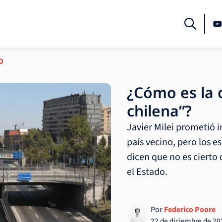
O
¿Cómo es la o
chilena”?
Javier Milei prometió i
país vecino, pero los es
dicen que no es cierto
el Estado.
Por
Federico Poore
22 de diciembre de 20