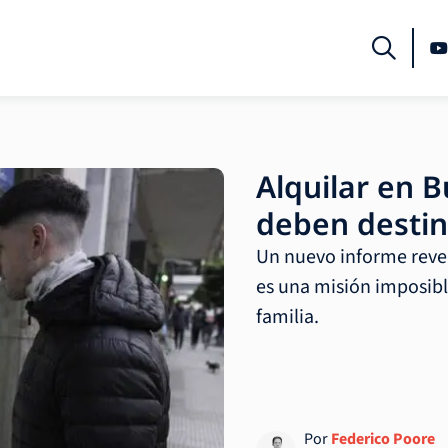
Alquilar en B
deben destin
Un nuevo informe revel
es una misión imposib
familia.
Por
Federico Poore