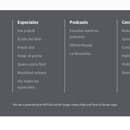
Especiales
Podcasts
Ceni
Vox populi
Escuchá nuestros
Nues
podcasts
El año del león
Suma
Último Round
Knock Out
Cont
La Revancha
Poner el pecho
Polí
Quiero plata fácil
Polít
Movilidad urbana
Direc
Ver todos los
especiales
This site is protected by reCAPTCHA and the Google.
Privacy Policy
and
Terms of Service
apply.