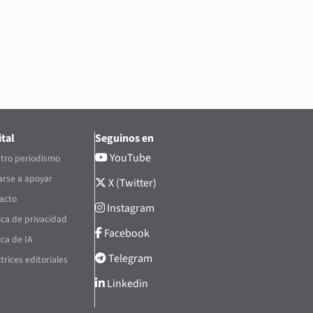
tal
Seguinos en
YouTube
tro periodismo
rse a apoyar
X (Twitter)
acto
Instagram
tica de privacidad
Facebook
ica de IA
Telegram
trices editoriales
Linkedin