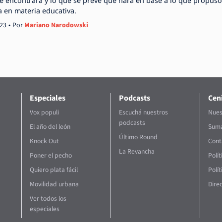
ue encontrará y lo que se prevé que hará en base a lo que propuso
 en materia educativa.
023
Por
Mariano Narodowski
Especiales
Podcasts
Ceni
Vox populi
Escuchá nuestros
Nues
podcasts
El año del león
Suma
Último Round
Knock Out
Cont
La Revancha
Poner el pecho
Polí
Quiero plata fácil
Polít
Movilidad urbana
Direc
Ver todos los
especiales