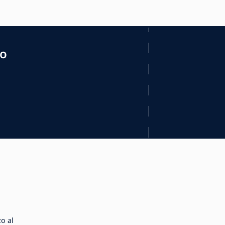
mo
zo al