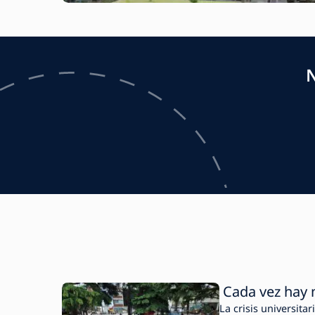
N
Cada vez hay 
La crisis universita