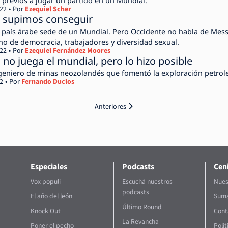
s previos a jugar un partido en un Mundial.
022
Por
Ezequiel Scher
e supimos conseguir
r país árabe sede de un Mundial. Pero Occidente no habla de Mess
o de democracia, trabajadores y diversidad sexual.
022
Por
Ezequiel Fernández Moores
no juega el mundial, pero lo hizo posible
geniero de minas neozolandés que fomentó la exploración petrole
2
Por
Fernando Duclos
Anteriores
Especiales
Podcasts
Ceni
Vox populi
Escuchá nuestros
Nues
podcasts
El año del león
Suma
Último Round
Knock Out
Cont
La Revancha
Poner el pecho
Polí