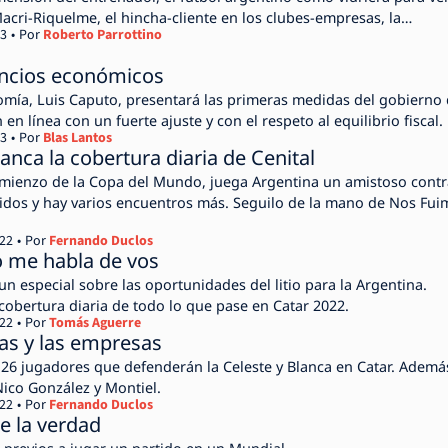
acri-Riquelme, el hincha-cliente en los clubes-empresas, la
23
Por
Roberto Parrottino
é el futuro del juego está en su pasado, y más.
uncios económicos
omía, Luis Caputo, presentará las primeras medidas del gobierno
n en línea con un fuerte ajuste y con el respeto al equilibrio fiscal.
23
Por
Blas Lantos
anca la cobertura diaria de Cenital
omienzo de la Copa del Mundo, juega Argentina un amistoso contr
idos y hay varios encuentros más. Seguilo de la mano de Nos Fui
022
Por
Fernando Duclos
 me habla de vos
un especial sobre las oportunidades del litio para la Argentina.
cobertura diaria de todo lo que pase en Catar 2022.
022
Por
Tomás Aguerre
stas y las empresas
 jugadores que defenderán la Celeste y Blanca en Catar. Además,
Nico González y Montiel.
022
Por
Fernando Duclos
de la verdad