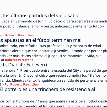
 los últimos partidos del viejo sabio
a juega en Sarmiento de Junín. Lo decidió para acercarse a su mad
u pueblo. Infancia, amor y pesca, anticuerpos ante tanto fútbol-
Por
Roberto Parrottino
as apuestas en el fútbol terminan mal
 sobre todo, entre futbolistas profesionales y menores de edad.
eriores alertan que encuentran a juveniles llorando por perder pl
ada vez más chicos adictos al juego, si se monetiza la vida, si el
Por
Roberto Parrottino
 pegado” y es el pulso del “éxito” o del “fracaso”.
 ti, Diablito Echeverri
 a renovar”, River quedó entre la espada del City y la pared de qu
gó a la joya. En Chaco, el chico que recién cumplirá los 18 años no
nfancia. Mientras tanto, languidece un sentido de pertenencia en e
23
Por
Roberto Parrottino
l potrero es una trinchera de resistencia al
reos con el hombre de 77 años que analiza y escribe el fútbol desd
ensión del entrenador, el fútbol argentino como vidriera para ve