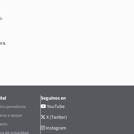
i-
ra.
tal
Seguinos en
YouTube
tro periodismo
rse a apoyar
X (Twitter)
acto
Instagram
tica de privacidad