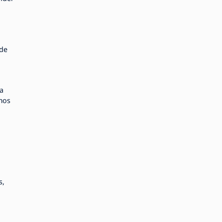
 de
a
mos