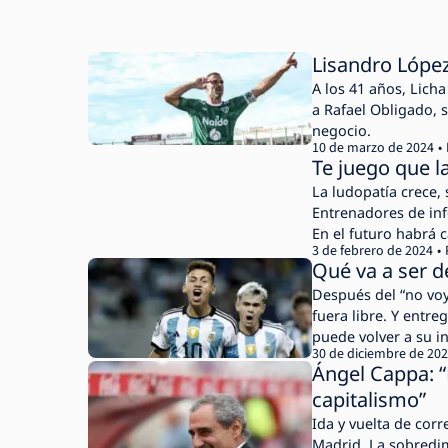
Lisandro López,
A los 41 años, Lich
a Rafael Obligado, s
negocio.
10 de marzo de 2024
Te juego que l
La ludopatía crece,
Entrenadores de inf
En el futuro habrá c
3 de febrero de 2024
dinero fácil está “re
Qué va a ser de
Después del “no voy
fuera libre. Y entre
puede volver a su i
30 de diciembre de 20
fútbol.
Ángel Cappa: “E
capitalismo”
Ida y vuelta de cor
Madrid. La sobredim