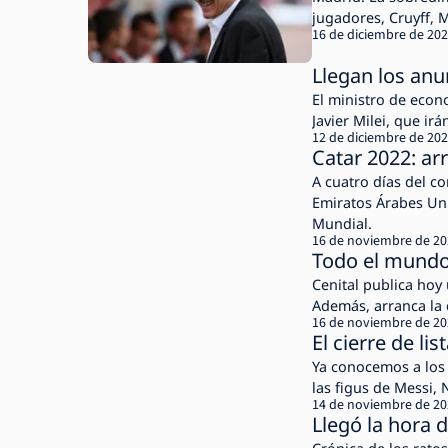
jugadores, Cruyff, M
16 de diciembre de 20
tecnología y por qu
Llegan los an
El ministro de econ
Javier Milei, que irá
12 de diciembre de 20
Catar 2022: arr
A cuatro días del c
Emiratos Árabes Un
Mundial.
16 de noviembre de 2
Todo el mundo
Cenital publica hoy 
Además, arranca la 
16 de noviembre de 2
El cierre de li
Ya conocemos a los 26
las figus de Messi, 
14 de noviembre de 2
Llegó la hora 