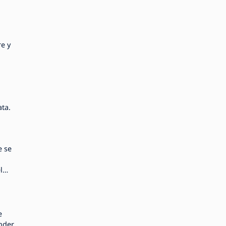
re y
ata.
e se
l
e
nder