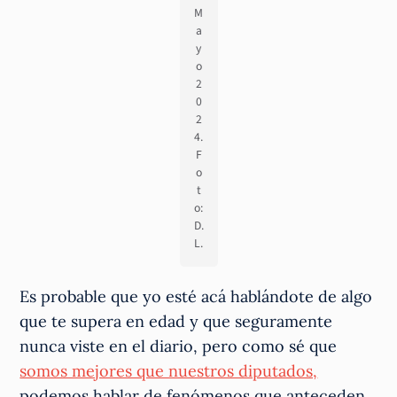
M
a
y
o
2
0
2
4.
F
o
t
o:
D.
L.
Es probable que yo esté acá hablándote de algo
que te supera en edad y que seguramente
nunca viste en el diario, pero como sé que
somos mejores que nuestros diputados,
podemos hablar de fenómenos que anteceden